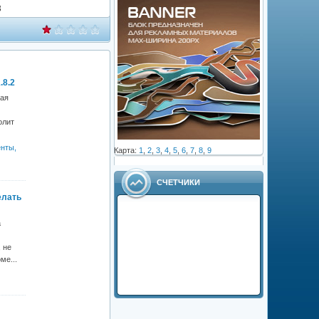
3
.8.2
ая
олит
енты,
Карта:
1
,
2
,
3
,
4
,
5
,
6
,
7
,
8
,
9
СЧЕТЧИКИ
елать
а
 не
ме...