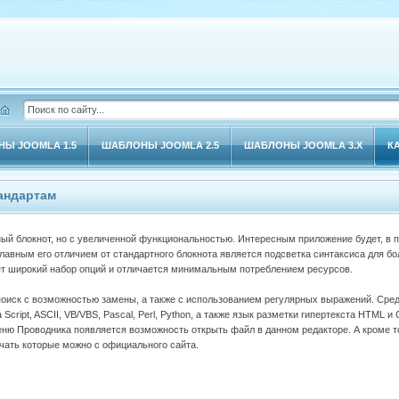
Ы JOOMLA 1.5
ШАБЛОНЫ JOOMLA 2.5
ШАБЛОНЫ JOOMLA 3.X
К
андартам
ый блокнот, но с увеличенной функциональностью. Интересным приложение будет, в 
лавным его отличием от стандартного блокнота является подсветка синтаксиса для б
т широкий набор опций и отличается минимальным потреблением ресурсов.
поиск с возможностью замены, а также с использованием регулярных выражений. Сре
 Script, ASCII, VB/VBS, Pascal, Perl, Python, а также язык разметки гипертекста HTML и
еню Проводника появляется возможность открыть файл в данном редакторе. А кроме т
чать которые можно с официального сайта.