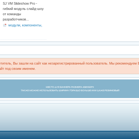
SJ VM Slideshow Pro -
гибкий модуль слайд-шоу
от команды
разработчиков...
модули, компоненты,
плагины
титель, Вы зашли на сайт как незарегистрированный пользователь. Мы рекомендуем 
айт под своим именем.