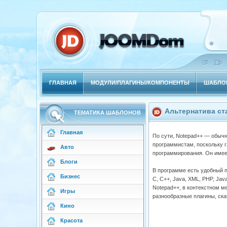
ГЛАВНАЯ
МОДУЛИ/ПЛАГИНЫ/КОМПОНЕНТЫ
ШАБЛОН
Альтернатива ст
ТЕМАТИКА ШАБЛОНОВ
Главная
По сути, Notepad++ — обычн
программистам, поскольку г
Авто
программирования. Он имее
Блоги
В программе есть удобный 
Бизнес
C, C++, Java, XML, PHP, Java
Notepad++, в контекстном м
Игры
разнообразные плагины, ска
Кино
Красота