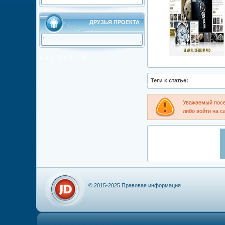
ДРУЗЬЯ ПРОЕКТА
1
2
3
4
5
5
7
8
Теги к статье:
Уважаемый посе
либо войти на с
© 2015-2025
Правовая информация