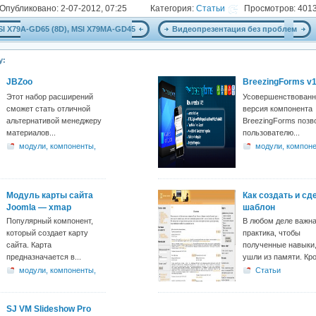
Опубликовано: 2-07-2012, 07:25
Категория:
Статьи
Просмотров: 401
SI X79A-GD65 (8D), MSI X79MA-GD45
Видеопрезентация без проблем
у:
JBZoo
BreezingForms v1
Этот набор расширений
Усовершенствованн
сможет стать отличной
версия компонента
альтернативой менеджеру
BreezingForms позв
материалов...
пользователю...
модули, компоненты,
модули, компон
плагины
плагины
Модуль карты сайта
Как создать и сд
Joomla — xmap
шаблон
Популярный компонент,
В любом деле важн
который создает карту
практика, чтобы
сайта. Карта
полученные навыки,
предназначается в...
ушли из памяти. Кро
модули, компоненты,
Статьи
плагины
SJ VM Slideshow Pro