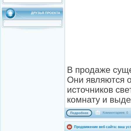
ДРУЗЬЯ ПРОЕКТА
1
2
3
4
5
5
7
8
В продаже суще
Они являются 
источников све
комнату и выде
Комментариев: 0
Подробнее
Продвижение веб сайта: ваш ус