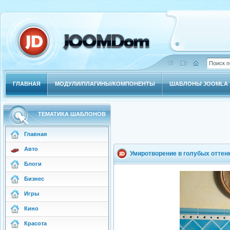
ГЛАВНАЯ
МОДУЛИ/ПЛАГИНЫ/КОМПОНЕНТЫ
ШАБЛОНЫ JOOMLA 1
ТЕМАТИКА ШАБЛОНОВ
Главная
Авто
Умиротворение в голубых оттен
Блоги
Бизнес
Игры
Кино
Красота