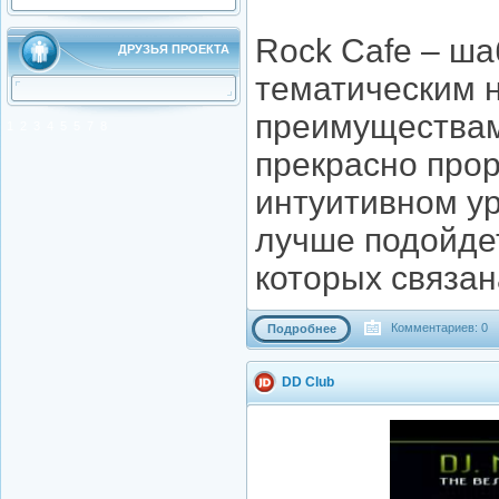
Rock Cafe – ша
ДРУЗЬЯ ПРОЕКТА
тематическим 
преимуществам
1
2
3
4
5
5
7
8
прекрасно про
интуитивном ур
лучше подойдет
которых связан
Комментариев: 0
Подробнее
DD Club