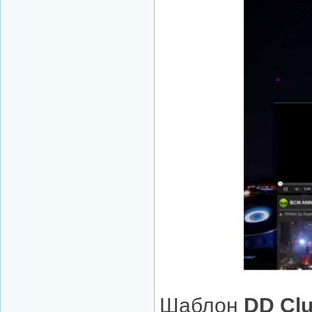
Шаблон
DD Cl