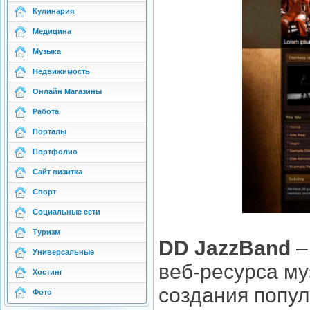
Кулинария
Медицина
Музыка
Недвижимость
Онлайн Магазины
Работа
Порталы
Портфолио
Сайт визитка
Спорт
Социальные сети
Туризм
DD JazzBand
–
Универсальные
веб-ресурса му
Хостинг
создания попу
Фото