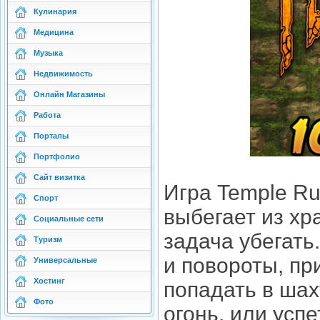
Кулинария
Медицина
Музыка
Недвижимость
Онлайн Магазины
Работа
Порталы
Портфолио
Сайт визитка
Игра Temple Ru
Спорт
выбегает из хр
Социальные сети
задача убегать
Туризм
и повороты, пр
Универсальные
Хостинг
попадать в шах
Фото
огонь, или усп