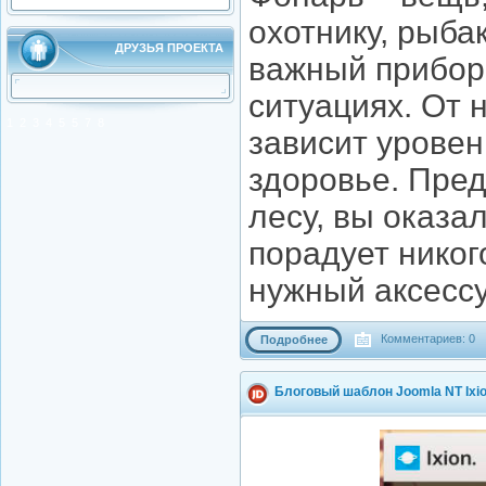
охотнику, рыбак
ДРУЗЬЯ ПРОЕКТА
важный прибор
ситуациях. От 
1
2
3
4
5
5
7
8
зависит уровен
здоровье. Пред
лесу, вы оказа
порадует никог
нужный аксессу
Комментариев: 0
Подробнее
Блоговый шаблон Joomla NT Ixi