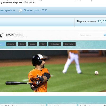
уальных версиях Joomla.
ентариев: 0
Просмотров: 10735
Версия джумлы:
2.5
,
3.