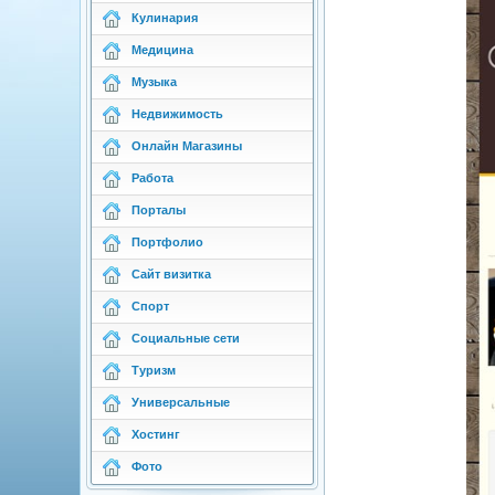
Кулинария
Медицина
Музыка
Недвижимость
Онлайн Магазины
Работа
Порталы
Портфолио
Сайт визитка
Спорт
Социальные сети
Туризм
Универсальные
Хостинг
Фото