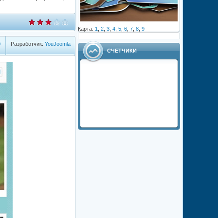
Карта:
1
,
2
,
3
,
4
,
5
,
6
,
7
,
8
,
9
0
Разработчик:
YouJoomla
СЧЕТЧИКИ