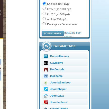
Больше 1001 руб.
От 501 до 1000 руб.
От 201 до 500 руб.
от 1 до 200 руб.
Пользуюсь бесплатным
Показать все
опросы
РАЗРАБОТЧИКИ
BonusThemes
GavickPro
HotJoomla
IceTheme
JoomlaBamboo
JoomShaper
JoomlaTag
Joomlaplates
OmegaTheme