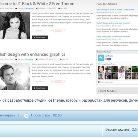
блон от разработчиков студии IceTheme, который разработан для ресурсов, ф
ентариев: 1
Просмотров: 18196
Версия джумлы:
2.5