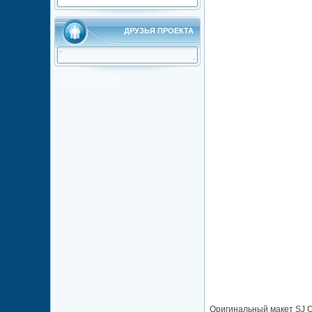
ДРУЗЬЯ ПРОЕКТА
1
2
3
4
5
5
7
8
Оригинальный макет SJ O