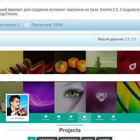
оший вариант для создания интернет-магазина на базе Joomla 2.5. Создала е
egaTheme.
ентариев: 0
Просмотров: 33506
Версия джумлы:
2.5
,
3.0