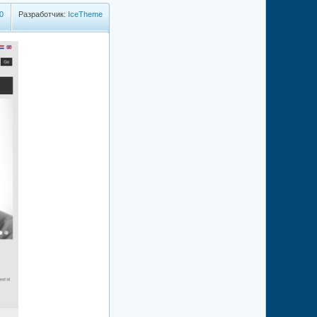
0
Разработчик:
IceTheme