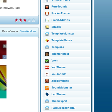
PureJoomla
го популярная
RocketTheme
SmartAddons
Shape5
Разработчик:
SmartAddons
TemplateMonster
TemplatePlazza
Templaza
ThemeForest
Vtem
YooTheme
YouJoomla
ZooTemplate
JoomlaMonster
LeoTheme
Themexpert
Разные шаблоны