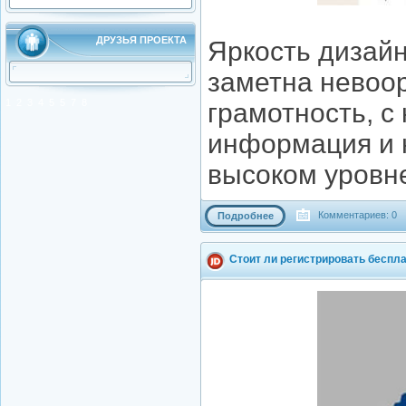
ДРУЗЬЯ ПРОЕКТА
Яркость дизай
заметна невоо
1
2
3
4
5
5
7
8
грамотность, с
информация и н
высоком уровне
Комментариев: 0
Подробнее
Стоит ли регистрировать беспл