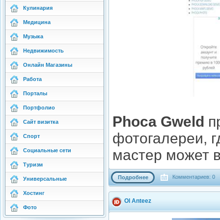
Кулинария
Медицина
Музыка
Недвижимость
Онлайн Магазины
Работа
Порталы
Портфолио
Phoca Gweld
пр
Сайт визитка
фотогалереи, г
Спорт
мастер может 
Социальные сети
Туризм
Комментариев: 0
Подробнее
Универсальные
Хостинг
Ol Anteez
Фото