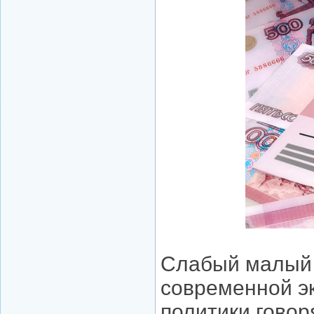
Слабый малый 
современной э
политики говор