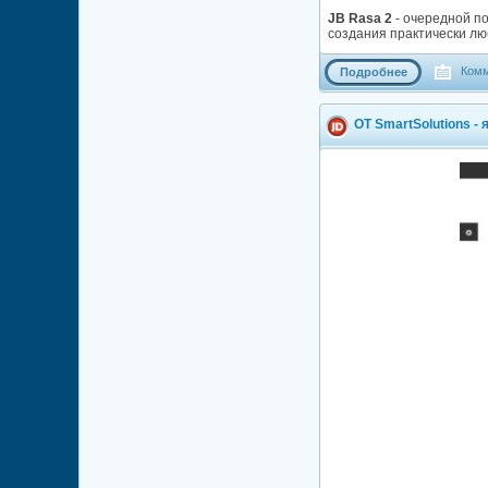
JB Rasa 2
- очередной п
создания практически лю
Комм
Подробнее
OT SmartSolutions -