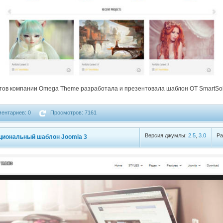
ов компании Omega Theme разработала и презентовала шаблон OT SmartSolu
ентариев: 0
Просмотров: 7161
Версия джумлы:
2.5
,
3.0
Ра
нкциональный шаблон Joomla 3