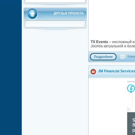
ДРУЗЬЯ ПРОЕКТА
1
2
3
4
5
5
7
8
TX Eventx
– несложный и
Joomla актуальной и бол
Комм
Подробнее
JM Financial Servic