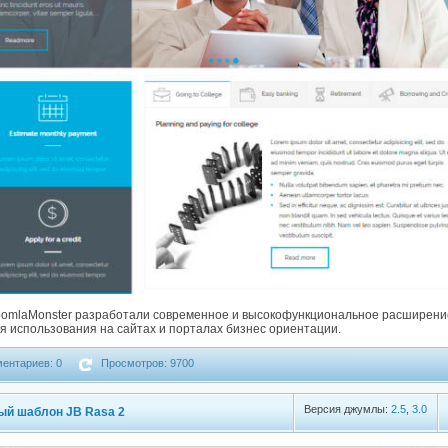
omlaMonster разработали современное и высокофункциональное расширение J
 использования на сайтах и порталах бизнес ориентации.
ентариев: 0
Просмотров: 9700
Версия джумлы:
2.5
,
3.0
ый шаблон JB Rasa 2