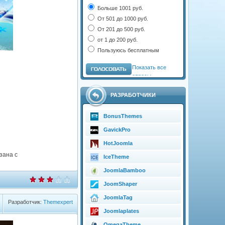
Больше 1001 руб.
От 501 до 1000 руб.
От 201 до 500 руб.
от 1 до 200 руб.
Пользуюсь бесплатным
Показать все
опросы
РАЗРАБОТЧИКИ
BonusThemes
GavickPro
HotJoomla
зана с
IceTheme
JoomlaBamboo
JoomShaper
JoomlaTag
Разработчик:
Themexpert
Joomlaplates
OmegaTheme