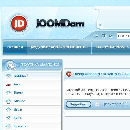
ГЛАВНАЯ
МОДУЛИ/ПЛАГИНЫ/КОМПОНЕНТЫ
ШАБЛОНЫ JOOMLA 1
ТЕМАТИКА ШАБЛОНОВ
Обзор игрового автомата Book o
Главная
Авто
Игровой автомат Book of Demi Gods 
Блоги
греческие полубоги, которые в слот
Бизнес
Просмотров: 952
Подробнее
Игры
Кино
Красота