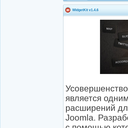
WidgetKit v1.4.6
Усовершенствов
является одним
расширений дл
Joomla. Разраб
с помощью кот