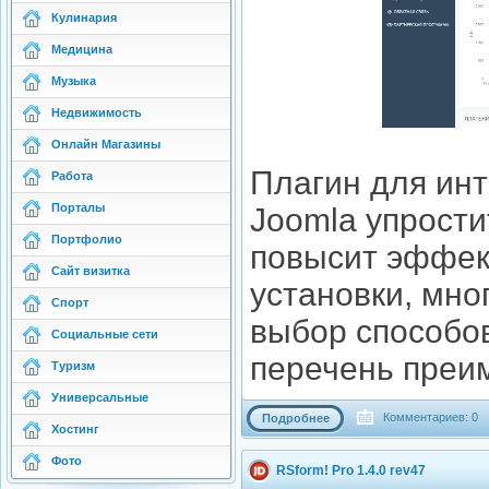
Кулинария
Медицина
Музыка
Недвижимость
Онлайн Магазины
Плагин для инт
Работа
Порталы
Joomla упрости
Портфолио
повысит эффек
Сайт визитка
установки, мн
Спорт
выбор способо
Социальные сети
перечень преи
Туризм
Универсальные
Комментариев: 0
Подробнее
Хостинг
Фото
RSform! Pro 1.4.0 rev47