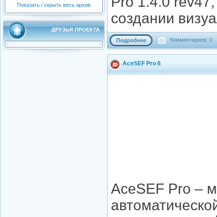
Pro 1.4.0 rev4
Показать / скрыть весь архив
создании визуа
ДРУЗЬЯ ПРОЕКТА
Комментариев: 0
Подробнее
1
2
3
4
5
5
7
8
AceSEF Pro 6
AceSEF Pro – 
автоматической