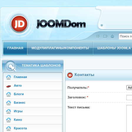
ГЛАВНАЯ
МОДУЛИ/ПЛАГИНЫ/КОМПОНЕНТЫ
ШАБЛОНЫ JOOMLA 1
ТЕМАТИКА ШАБЛОНОВ
Контакты
Главная
Авто
Получатель:
*
Блоги
Заголовок:
*
Бизнес
Текст письма:
Игры
Кино
Красота