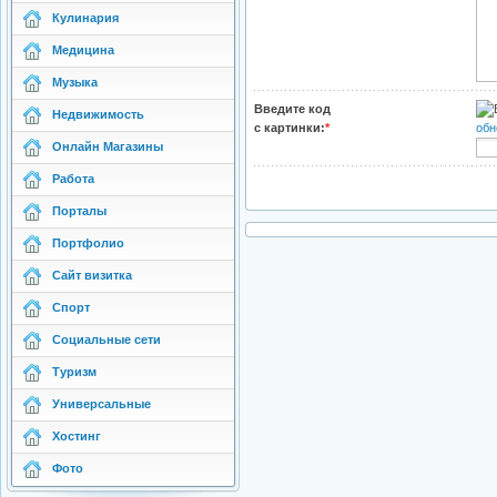
Кулинария
Медицина
Музыка
Введите код
Недвижимость
с картинки:
*
обн
Онлайн Магазины
Работа
Порталы
Портфолио
Сайт визитка
Спорт
Социальные сети
Туризм
Универсальные
Хостинг
Фото