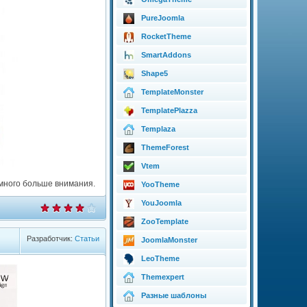
PureJoomla
RocketTheme
SmartAddons
Shape5
TemplateMonster
TemplatePlazza
Templaza
ThemeForest
Vtem
много больше внимания.
YooTheme
YouJoomla
ZooTemplate
Разработчик:
Статьи
JoomlaMonster
LeoTheme
Themexpert
Разные шаблоны