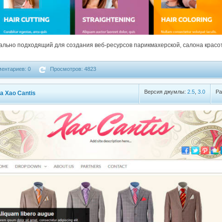
ально подходящий для создания веб-ресурсов парикмахерской, салона красо
ентариев: 0
Просмотров: 4823
Версия джумлы:
2.5
,
3.0
Ра
a Xao Cantis