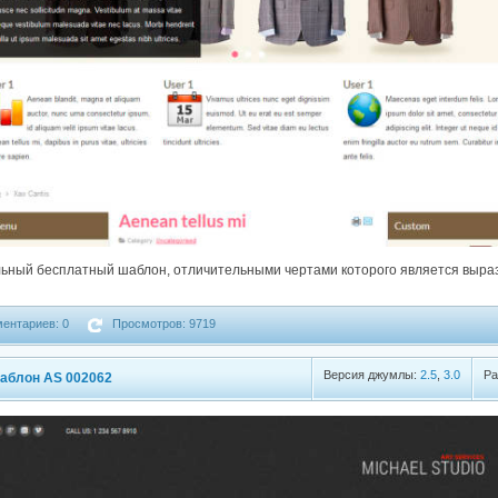
ьный бесплатный шаблон, отличительными чертами которого является выра
ентариев: 0
Просмотров: 9719
Версия джумлы:
2.5
,
3.0
Ра
аблон AS 002062