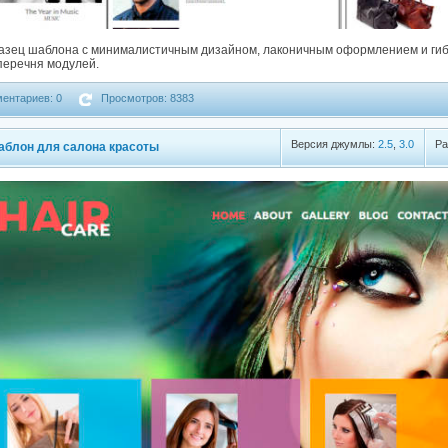
разец шаблона с минималистичным дизайном, лаконичным оформлением и гиб
перечня модулей.
ентариев: 0
Просмотров: 8383
Версия джумлы:
2.5
,
3.0
Ра
аблон для салона красоты