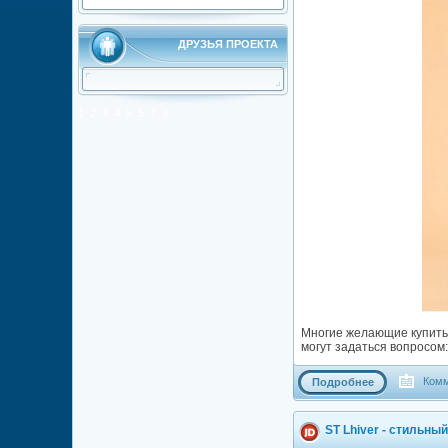
ДРУЗЬЯ ПРОЕКТА
1
2
3
4
5
5
7
8
Многие желающие купить 
могут задаться вопросом
Комм
Подробнее
ST Lhiver - стильны