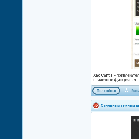
Xao Cantis
– привлекател
приличный функционал.
Комм
Подробнее
Стильный тёмный ш