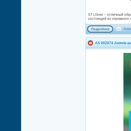
ST Lhiver – отличный об
состоящей из огромного 
Комм
Подробнее
AS 002074 Joomla-ш