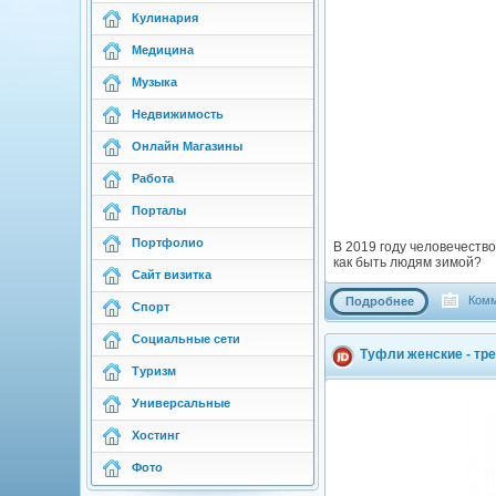
Кулинария
Медицина
Музыка
Недвижимость
Онлайн Магазины
Работа
Порталы
Портфолио
В 2019 году человечеств
как быть людям зимой?
Сайт визитка
Комм
Подробнее
Спорт
Социальные сети
Туфли женские - тр
Туризм
Универсальные
Хостинг
Фото