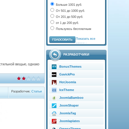
Больше 1001 руб.
От 501 до 1000 руб.
От 201 до 500 руб.
от 1 до 200 руб.
Пользуюсь бесплатным
Показать все
опросы
РАЗРАБОТЧИКИ
 стильной вещью, однако
BonusThemes
GavickPro
HotJoomla
IceTheme
Разработчик:
Статьи
JoomlaBamboo
JoomShaper
JoomlaTag
Joomlaplates
OmegaTheme