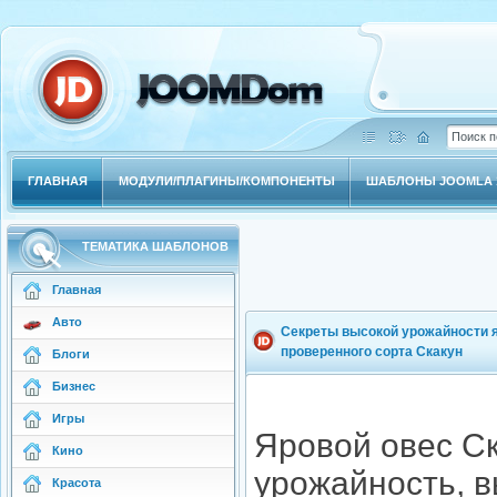
ГЛАВНАЯ
МОДУЛИ/ПЛАГИНЫ/КОМПОНЕНТЫ
ШАБЛОНЫ JOOMLA 1
ТЕМАТИКА ШАБЛОНОВ
Главная
Авто
Секреты высокой урожайности я
проверенного сорта Скакун
Блоги
Бизнес
Игры
Яровой овес Ск
Кино
урожайность, в
Красота