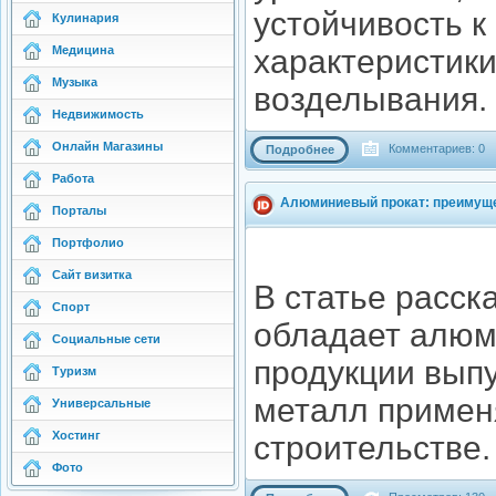
устойчивость 
Кулинария
Медицина
характеристики
Музыка
возделывания.
Недвижимость
Онлайн Магазины
Комментариев: 0
Подробнее
Работа
Алюминиевый прокат: преимуще
Порталы
Портфолио
Сайт визитка
В статье расс
Спорт
обладает алюм
Социальные сети
продукции выпу
Туризм
металл примен
Универсальные
Хостинг
строительстве.
Фото