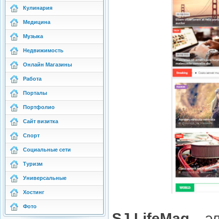
Кулинария
Медицина
Музыка
Недвижимость
Онлайн Магазины
Работа
Порталы
Портфолио
Сайт визитка
Спорт
Социальные сети
Туризм
Универсальные
Хостинг
Фото
SJ LifeMag
– э