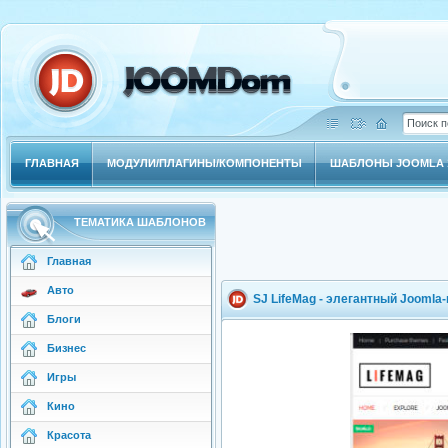
ГЛАВНАЯ
МОДУЛИ/ПЛАГИНЫ/КОМПОНЕНТЫ
ШАБЛОНЫ JOOMLA 1
ТЕМАТИКА ШАБЛОНОВ
Главная
Авто
SJ LifeMag - элегантный Joomla
Блоги
Бизнес
Игры
Кино
Красота