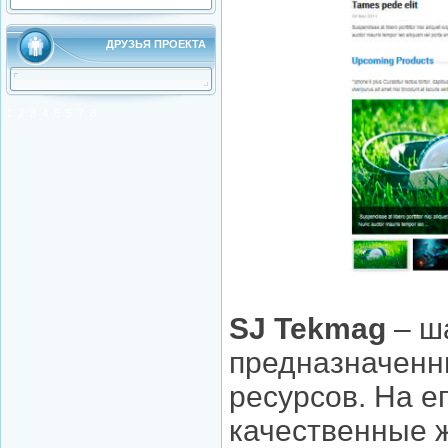
ДРУЗЬЯ ПРОЕКТА
1
2
3
4
5
5
7
8
SJ Tekmag
– ш
предназначенны
ресурсов. На е
качественные ж