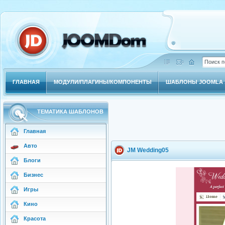
ГЛАВНАЯ
МОДУЛИ/ПЛАГИНЫ/КОМПОНЕНТЫ
ШАБЛОНЫ JOOMLA 1
ТЕМАТИКА ШАБЛОНОВ
Главная
Авто
JM Wedding05
Блоги
Бизнес
Игры
Кино
Красота