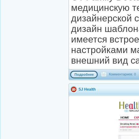
медицинскую те
дизайнерской 
дизайн шаблона
имеется встро
настройками ма
внешний вид са
Комментариев: 0
Подробнее
SJ Health