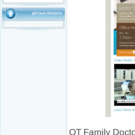
ДРУЗЬЯ ПРОЕКТА
1
2
3
4
5
5
7
8
OT Family Doct