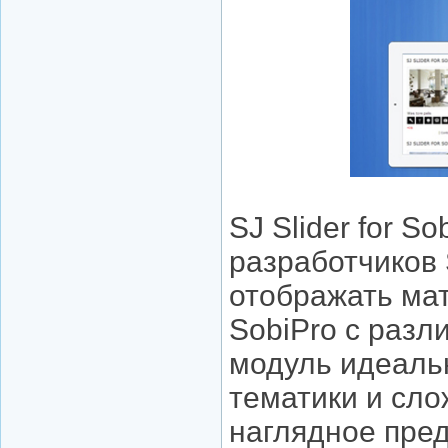
SJ Slider for S
разработчиков
отображать ма
SobiPro с раз
модуль идеаль
тематики и сло
наглядное пре