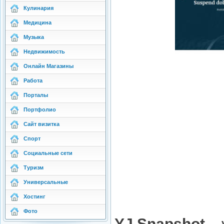
Кулинария
Медицина
Музыка
Недвижимость
Онлайн Магазины
Работа
Порталы
Портфолио
Сайт визитка
Спорт
Социальные сети
Туризм
Универсальные
Хостинг
Фото
YJ Snapshot
– 