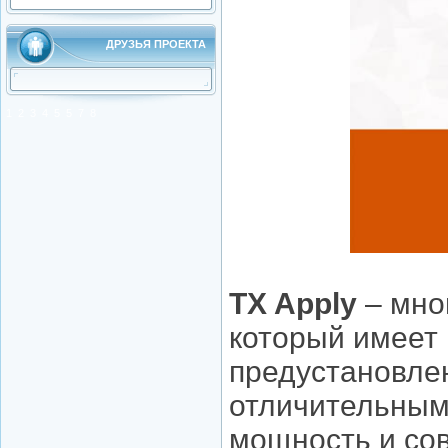
ДРУЗЬЯ ПРОЕКТА
1
2
3
4
5
5
7
8
TX Apply
– мно
который имеет
предустановле
отличительным
мощность и со