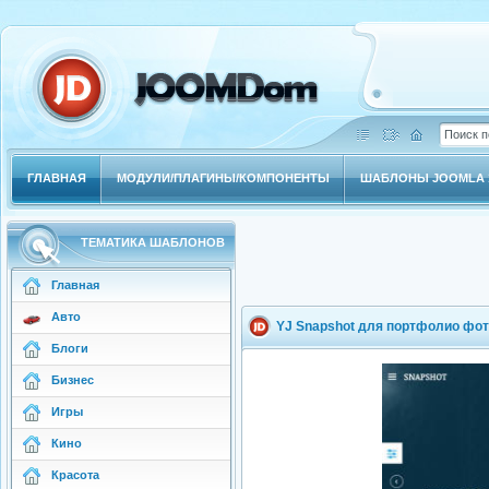
ГЛАВНАЯ
МОДУЛИ/ПЛАГИНЫ/КОМПОНЕНТЫ
ШАБЛОНЫ JOOMLA 1
ТЕМАТИКА ШАБЛОНОВ
Главная
Авто
YJ Snapshot для портфолио фот
Блоги
Бизнес
Игры
Кино
Красота