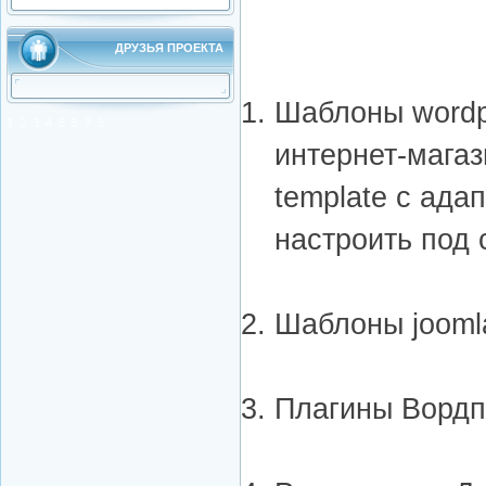
ДРУЗЬЯ ПРОЕКТА
Шаблоны wordp
1
2
3
4
5
5
7
8
интернет-мага
template с ад
настроить под 
Шаблоны joomla 
Плагины Вордп