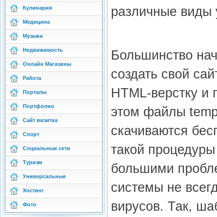
различные виды 
Кулинария
Медицина
Музыка
Недвижимость
Большинство нач
Онлайн Магазины
создать свой сай
Работа
HTML-верстку и 
Порталы
Портфолио
этом файлы templ
Сайт визитка
скачиваются бес
Спорт
такой процедуры
Социальные сети
Туризм
большими пробле
Универсальные
системы не всег
Хостинг
вирусов. Так, ша
Фото