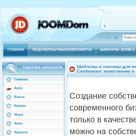
ГЛАВНАЯ
МОДУЛИ/ПЛАГИНЫ/КОМПОНЕНТЫ
ШАБЛОНЫ JOOMLA 1
Шаблоны и плагины для wor
ТЕМАТИКА ШАБЛОНОВ
Cmsheaven: качественно и
Главная
Авто
Создание собств
Блоги
современного би
Бизнес
Игры
только в качеств
Кино
можно на собств
Красота