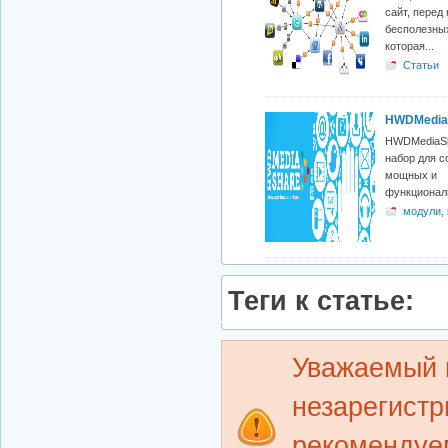
платформ
сайт, перед
бесполезных
которая...
Статьи
HWDMedia
HWDMediaSh
набор для с
мощных и
функциональ
модули,
плагины
Теги к статье:
Уважаемый п
незарегист
рекомендуем