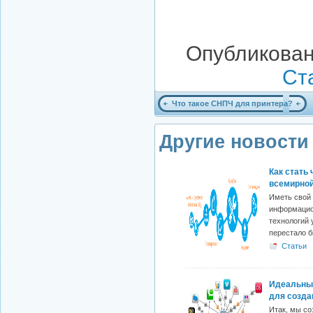
Опубликован
Ст
Что такое СНПЧ для принтера?
Другие новости 
Как стать
всемирно
Иметь свой 
информаци
технологий 
перестало б
Статьи
Идеальны
для созда
уникальн
Итак, мы со