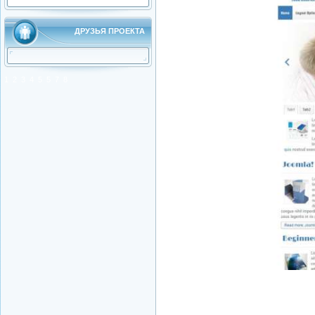
ДРУЗЬЯ ПРОЕКТА
1
2
3
4
5
5
7
8