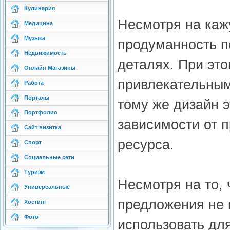
Кулинария
Несмотря на каж
Медицина
Музыка
продуманность п
Недвижимость
деталях. При эт
Онлайн Магазины
привлекательным
Работа
Порталы
тому же дизайн 
Портфолио
зависимости от 
Сайт визитка
ресурса.
Спорт
Социальные сети
Туризм
Несмотря на то, 
Универсальные
предложения не 
Хостинг
Фото
использовать дл