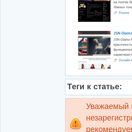
на Joomla 3
тёмных тона
Разное
JSN Glamo
JSN Glamo 
красочност
функциона
характерист
Онлайн 
Теги к статье:
Уважаемый п
незарегист
рекомендуем