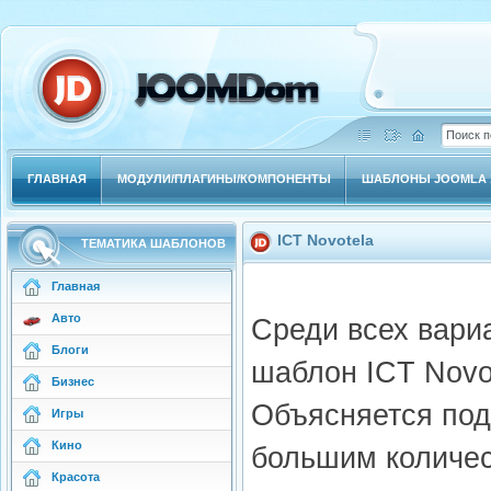
ГЛАВНАЯ
МОДУЛИ/ПЛАГИНЫ/КОМПОНЕНТЫ
ШАБЛОНЫ JOOMLA 1
ICT Novotela
ТЕМАТИКА ШАБЛОНОВ
Главная
Авто
Среди всех вари
Блоги
шаблон ICT Novot
Бизнес
Объясняется по
Игры
Кино
большим количес
Красота