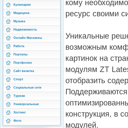
кому необходимо
Кулинария
ресурс своими с
Медицина
Музыка
Недвижимость
Уникальные реше
Онлайн Магазины
возможным комфо
Работа
Порталы
картинок на стра
Портфолио
модулям ZT Late
Сайт визитка
отобразить соде
Спорт
Социальные сети
Поддерживаются 
Туризм
оптимизированны
Универсальные
конструкция, в с
Хостинг
Фото
модулей.