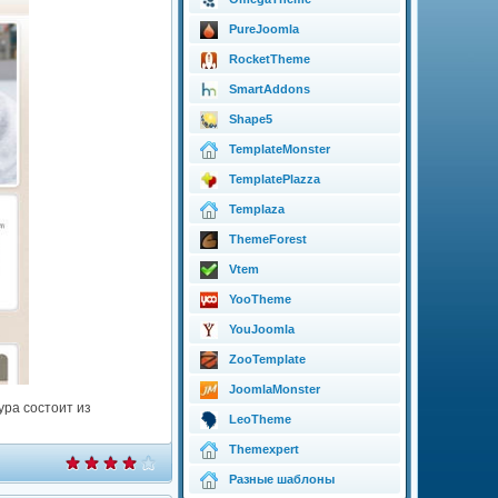
PureJoomla
RocketTheme
SmartAddons
Shape5
TemplateMonster
TemplatePlazza
Templaza
ThemeForest
Vtem
YooTheme
YouJoomla
ZooTemplate
JoomlaMonster
ура состоит из
LeoTheme
Themexpert
Разные шаблоны