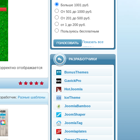
Больше 1001 руб.
От 501 до 1000 руб.
От 201 до 500 руб.
от 1 до 200 руб.
Пользуюсь бесплатным
Показать все
опросы
РАЗРАБОТЧИКИ
корректно отображается
BonusThemes
GavickPro
HotJoomla
зработчик:
Разные шаблоны
IceTheme
JoomlaBamboo
JoomShaper
JoomlaTag
Joomlaplates
OmegaTheme