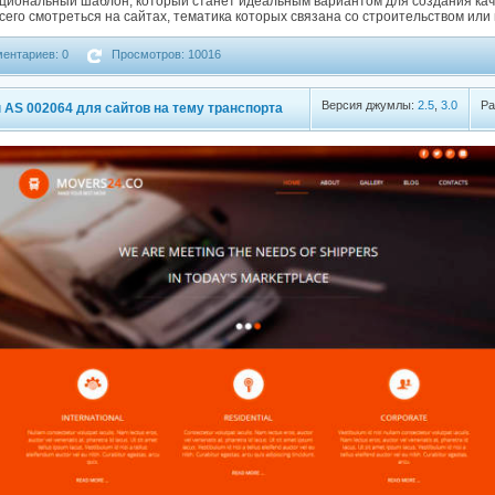
циональный шаблон, который станет идеальным вариантом для создания кач
сего смотреться на сайтах, тематика которых связана со строительством или
ентариев: 0
Просмотров: 10016
Версия джумлы:
2.5
,
3.0
Ра
AS 002064 для сайтов на тему транспорта