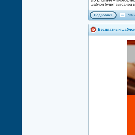
DD Engineer
– многофунк
шаблон будет выгодней в
Комм
Подробнее
Бесплатный шаблон 