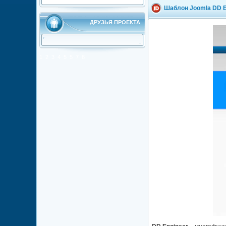
Шаблон Joomla DD E
ДРУЗЬЯ ПРОЕКТА
1
2
3
4
5
5
7
8