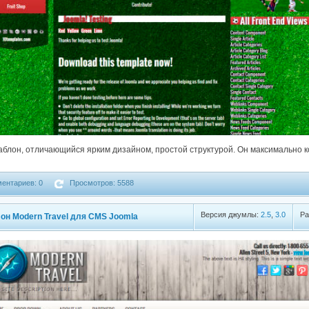
блон, отличающийся ярким дизайном, простой структурой. Он максимально 
ентариев: 0
Просмотров: 5588
Версия джумлы:
2.5
,
3.0
Ра
он Modern Travel для CMS Joomla