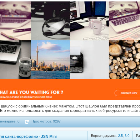
 шаблон с оригинальным бизнес макетом. Этот шаблон был представлен пр
 Его можно использовать для создания корпоративных веб-ресурсов или сайто
ентариев: 0
Просмотров: 9297
Версия джумлы:
2.5
,
3.0
Ра
я сайта-портфолио - JSN Mini