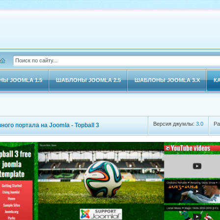
Ы JOOMLA 1.5
ШАБЛОНЫ JOOMLA 2.5
ШАБЛОНЫ JOOMLA 3.X
К
Версия джумлы:
3.0
Ра
ого портала на Joomla - Topball 3