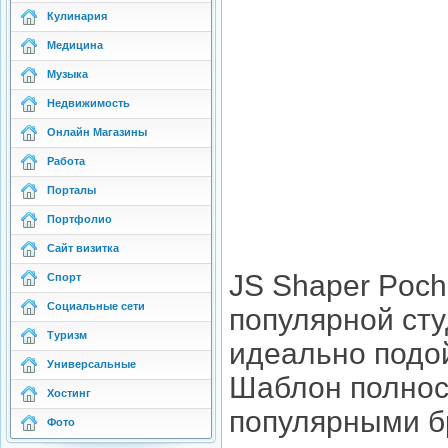
Кулинария
Медицина
Музыка
Недвижимость
Онлайн Магазины
Работа
Порталы
Портфолио
Сайт визитка
JS Shaper Poch
Спорт
Социальные сети
популярной ст
Туризм
идеально подой
Универсальные
Шаблон полнос
Хостинг
популярными б
Фото