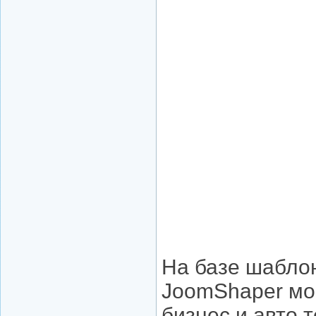
На базе шаблон
JoomShaper мог
бизнес и авто 