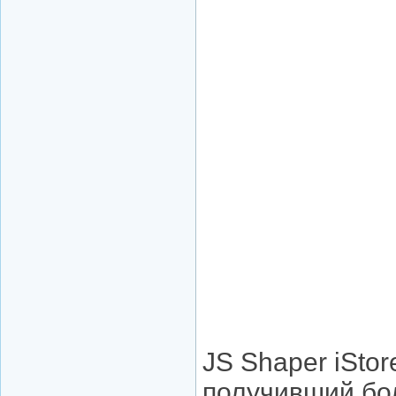
JS Shaper iSto
получивший бо