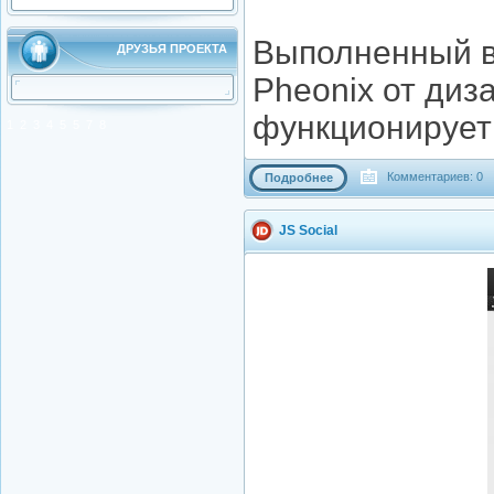
Выполненный в
ДРУЗЬЯ ПРОЕКТА
Pheonix от диз
функционирует 
1
2
3
4
5
5
7
8
Комментариев: 0
Подробнее
JS Social