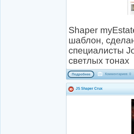
Shaper myEstat
шаблон, сделан
специалисты J
светлых тонах
Комментариев: 0
Подробнее
JS Shaper Crux