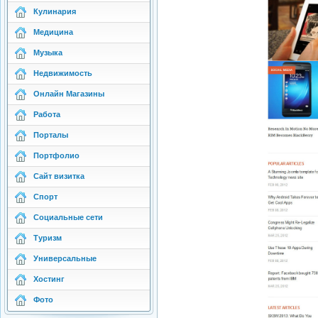
Кулинария
Медицина
Музыка
Недвижимость
Онлайн Магазины
Работа
Порталы
Портфолио
Сайт визитка
Спорт
Социальные сети
Туризм
Универсальные
Хостинг
Фото