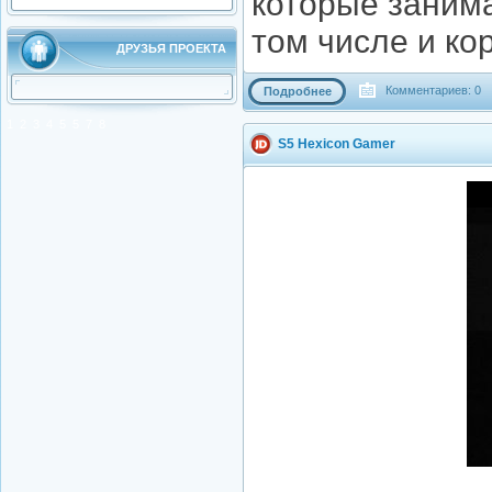
которые заним
том числе и к
ДРУЗЬЯ ПРОЕКТА
Комментариев: 0
Подробнее
1
2
3
4
5
5
7
8
S5 Hexicon Gamer