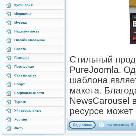
Кулинария
Медицина
Музыка
Недвижимость
Онлайн Магазины
Работа
Стильный проду
Порталы
Портфолио
PureJoomla. О
Сайт визитка
шаблона являе
Спорт
макета. Благо
Социальные сети
NewsCarousel 
Туризм
ресурсе может 
Универсальные
Хостинг
Комментариев: 0
Подробнее
Фото