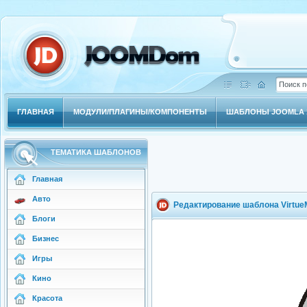
ГЛАВНАЯ
МОДУЛИ/ПЛАГИНЫ/КОМПОНЕНТЫ
ШАБЛОНЫ JOOMLA 1
ТЕМАТИКА ШАБЛОНОВ
Главная
Авто
Редактирование шаблона Virtue
Блоги
Бизнес
Игры
Кино
Красота