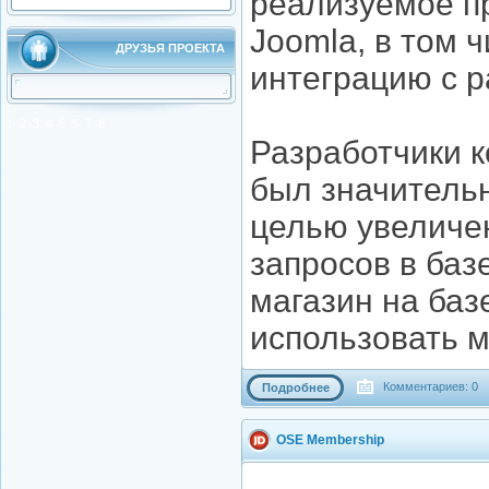
реализуемое п
Joomla, в том 
ДРУЗЬЯ ПРОЕКТА
интеграцию с 
1
2
3
4
5
5
7
8
Разработчики к
был значитель
целью увеличе
запросов в ба
магазин на базе
использовать м
Комментариев: 0
Подробнее
OSE Membership