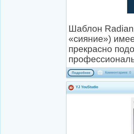
Шаблон Radianc
«сияние») имее
прекрасно подо
профессиональ
Комментариев: 0
Подробнее
YJ YouStudio