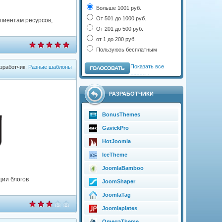
Больше 1001 руб.
От 501 до 1000 руб.
клиентам ресурсов,
От 201 до 500 руб.
от 1 до 200 руб.
Пользуюсь бесплатным
Показать все
зработчик:
Разные шаблоны
опросы
РАЗРАБОТЧИКИ
BonusThemes
GavickPro
HotJoomla
IceTheme
JoomlaBamboo
ции блогов
JoomShaper
JoomlaTag
Joomlaplates
OmegaTheme