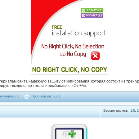
ериалам сайта надежную защиту от копирования, которая состоит из трех у
кирует выделение текста и комбинацию «Ctrl+A».
ентариев: 0
Просмотров: 6582
Версия джумлы:
1.5
,
2