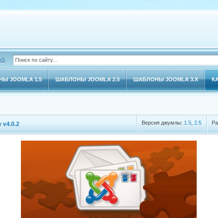
Ы JOOMLA 1.5
ШАБЛОНЫ JOOMLA 2.5
ШАБЛОНЫ JOOMLA 3.X
К
Версия джумлы:
1.5
,
2.5
Ра
 v4.0.2