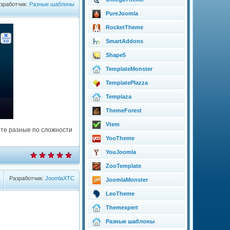
зработчик:
Разные шаблоны
PureJoomla
RocketTheme
SmartAddons
Shape5
TemplateMonster
TemplatePlazza
Templaza
ThemeForest
Vtem
йте разные по сложности
YooTheme
YouJoomla
ZooTemplate
Разработчик:
JoomlaXTC
JoomlaMonster
LeoTheme
Themexpert
Разные шаблоны