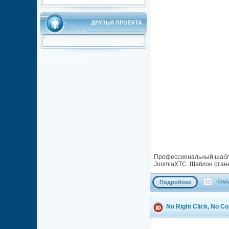
ДРУЗЬЯ ПРОЕКТА
1
2
3
4
5
5
7
8
Профессиональный шаблон
JoomlaXTC. Шаблон стан
Комм
Подробнее
No Right Click, No C