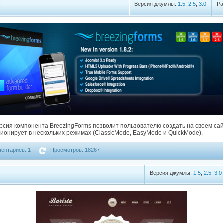
Версия джумлы:
1.5
,
2.5
,
3.0
Ра
2
сия компонента BreezingForms позволит пользователю создать на своем са
онирует в нескольких режимах (ClassicMode, EasyMode и QuickMode).
ентариев: 1
Просмотров: 18267
Версия джумлы:
1.5
,
2.5
,
3.0