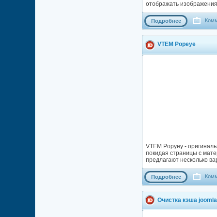
отображать изображения 
Комм
Подробнее
VTEM Popeye
VTEM Popyey - оригиналь
покидая страницы с матер
предлагают несколько ва
Комм
Подробнее
Очистка кэша joomla