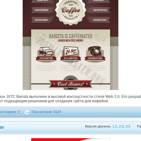
 JXTC Barista выполнен в высокой контрастности стиля Web 2.0. Его разра
ет подходящим решением для создания сайта для кофейни.
ентариев: 0
Просмотров: 9124
Версия джумлы:
1.5
,
2.5
,
3.0
Ра
opy