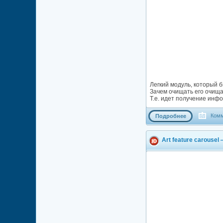
Легкий модуль, который 
Зачем очищать его очища
Т.е. идет получение инф
Комм
Подробнее
Art feature carouse