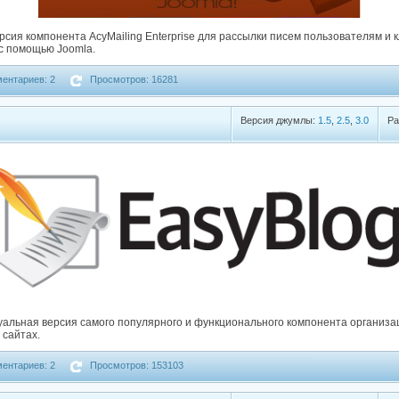
сия компонента AcyMailing Enterprise для рассылки писем пользователям и 
с помощью Joomla.
ентариев: 2
Просмотров: 16281
Версия джумлы:
1.5
,
2.5
,
3.0
Ра
ктуальная версия самого популярного и функционального компонента организа
 сайтах.
ентариев: 2
Просмотров: 153103