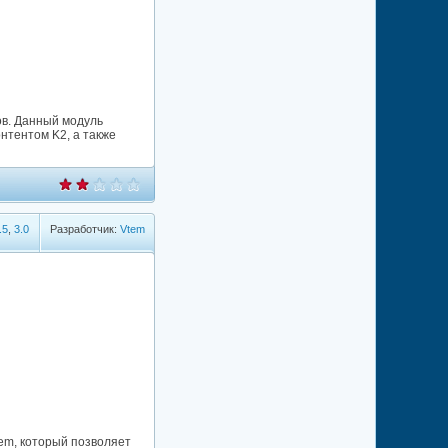
ов. Данный модуль
нтентом K2, а также
.5
,
3.0
Разработчик:
Vtem
em, который позволяет