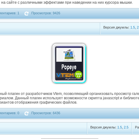
на сайте с различными эффектами при наведении на них курсора мышки.
ентариев: 1
Просмотров: 9426
Версия джумлы:
1.5
,
2
ный плагин от разработчиков Vtem, позволяющий организовать просмотр гал
иалом. Данный плагин использует возможности скрипта javascript и библиоте
риантов отображения графических файлов.
ентариев: 0
Просмотров: 6436
Версия джумлы:
1.5
,
2.5
Ра