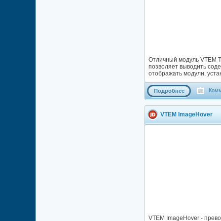
Отличный модуль VTEM Ta
позволяет выводить соде
отображать модули, уста
Комм
Подробнее
VTEM ImageHover
VTEM ImageHover - прево